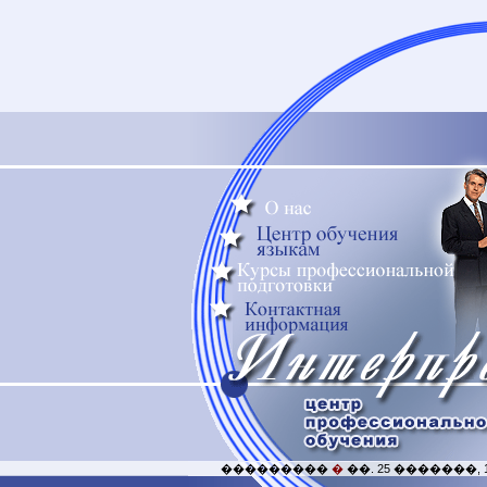
���������
�
��. 25 �������, 